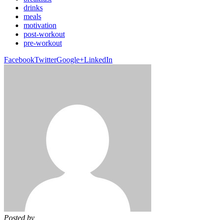
drinks
meals
motivation
post-workout
pre-workout
Facebook
Twitter
Google+
LinkedIn
Posted by