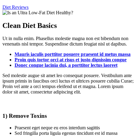
Diet Reviews
Clean Diet Basics
Ut in nulla enim. Phasellus molestie magna non est bibendum non
venenatis nisl tempor. Suspendisse dictum feugiat nisl ut dapibus.
Mauris iaculis porttitor posuere praesent id metus massa
Proin quis tortor orci at risus et justo dignissim congue
Donec congue lacinia dui, a porttitor lectus laoreet
Sed molestie augue sit amet leo consequat posuere. Vestibulum ante
ipsum primis in faucibus orci luctus et ultrices posuere cubilia Curae;
Proin vel ante a orci tempus eleifend ut et magna. Lorem ipsum
dolor sit amet, consectetur adipiscing elit.
1) Remove Toxins
Praesent eget neque eu eros interdum sagittis
Sed fringilla porta ligula egestas tincidunt est id massa