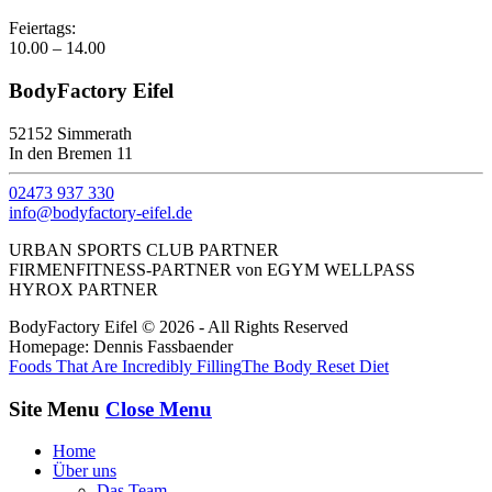
Feiertags:
10.00 – 14.00
BodyFactory Eifel
52152 Simmerath
In den Bremen 11
02473 937 330
info@bodyfactory-eifel.de
URBAN SPORTS CLUB PARTNER
FIRMENFITNESS-PARTNER von EGYM WELLPASS
HYROX PARTNER
BodyFactory Eifel © 2026 - All Rights Reserved
Homepage: Dennis Fassbaender
Foods That Are Incredibly Filling
The Body Reset Diet
Site Menu
Close Menu
Home
Über uns
Das Team