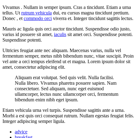
Vivamus . Nullam in semper ipsum. Cras a tincidunt. Etiam a urna
tellus. Ut
rutrum vehicula
dui, eu cursus magna tincidunt pretium.
Donec , et
commodo orci
viverra et. Integer tincidunt sagittis lectus.
Mauris ac ligula quis orci auctor tincidunt. Suspendisse odio justo,
varius id posuere sit amet,
iaculis
sit amet orci. Suspendisse potenti.
Suspendisse potenti.
Ultricies feugiat ante nec aliquam. Maecenas varius, nulla vel
fermentum semper, metus nibh bibendum nunc, vitae suscipit. Proin
vel ante a orci tempus eleifend ut et magna. Lorem ipsum dolor sit
amet, consectetur adipiscing elit.
Aliquam erat volutpat. Sed quis velit. Nulla facilisi.
Nulla libero. Vivamus pharetra posuere sapien. Nam
consectetuer. Sed aliquam, nunc eget euismod
ullamcorper, lectus nunc ullamcorper orci, fermentum
bibendum enim nibh eget ipsum.
Etiam vehicula urna vel turpis. Suspendisse sagittis ante a urna.
Morbi a est quis orci consequat rutrum. Nullam egestas feugiat felis.
Integer adipiscing semper ligula.
advice
breakfast