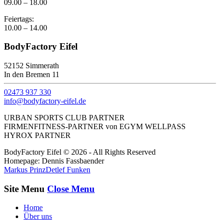
09.00 – 18.00
Feiertags:
10.00 – 14.00
BodyFactory Eifel
52152 Simmerath
In den Bremen 11
02473 937 330
info@bodyfactory-eifel.de
URBAN SPORTS CLUB PARTNER
FIRMENFITNESS-PARTNER von EGYM WELLPASS
HYROX PARTNER
BodyFactory Eifel © 2026 - All Rights Reserved
Homepage: Dennis Fassbaender
Markus Prinz
Detlef Funken
Site Menu
Close Menu
Home
Über uns