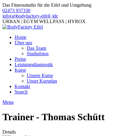
Das Fitnessstudio für die Eifel und Umgebung
02473 937330
info(at)bodyfactory-eifel(.)de
URBAN | EGYM WELLPASS | HYROX
Home
Über uns
Das Team
Studiofotos
Preise
Leistungsdiagnostik
Kurse
Unsere Kurse
Unser Kursplan
Kontakt
Search
Menu
Trainer - Thomas Schütt
Details