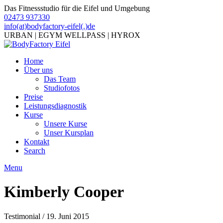
Das Fitnessstudio für die Eifel und Umgebung
02473 937330
info(at)bodyfactory-eifel(.)de
URBAN | EGYM WELLPASS | HYROX
Home
Über uns
Das Team
Studiofotos
Preise
Leistungsdiagnostik
Kurse
Unsere Kurse
Unser Kursplan
Kontakt
Search
Menu
Kimberly Cooper
Testimonial / 19. Juni 2015