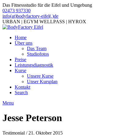
Das Fitnessstudio für die Eifel und Umgebung
02473 937330
info(at)bodyfactory-eifel(.)de
URBAN | EGYM WELLPASS | HYROX
Home
Über uns
Das Team
Studiofotos
Preise
Leistungsdiagnostik
Kurse
Unsere Kurse
Unser Kursplan
Kontakt
Search
Menu
Jesse Peterson
Testimonial / 21. Oktober 2015