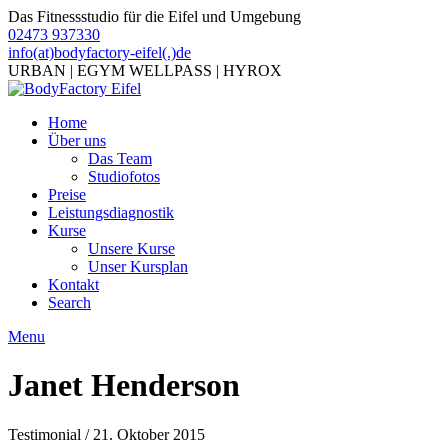
Das Fitnessstudio für die Eifel und Umgebung
02473 937330
info(at)bodyfactory-eifel(.)de
URBAN | EGYM WELLPASS | HYROX
Home
Über uns
Das Team
Studiofotos
Preise
Leistungsdiagnostik
Kurse
Unsere Kurse
Unser Kursplan
Kontakt
Search
Menu
Janet Henderson
Testimonial / 21. Oktober 2015