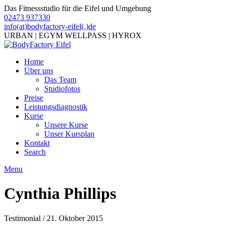
Das Fitnessstudio für die Eifel und Umgebung
02473 937330
info(at)bodyfactory-eifel(.)de
URBAN | EGYM WELLPASS | HYROX
Home
Über uns
Das Team
Studiofotos
Preise
Leistungsdiagnostik
Kurse
Unsere Kurse
Unser Kursplan
Kontakt
Search
Menu
Cynthia Phillips
Testimonial / 21. Oktober 2015