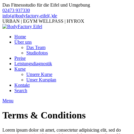
Das Fitnessstudio für die Eifel und Umgebung
02473 937330
info(at)bodyfactory-eifel(.)de
URBAN | EGYM WELLPASS | HYROX
Home
Über uns
Das Team
Studiofotos
Preise
Leistungsdiagnostik
Kurse
Unsere Kurse
Unser Kursplan
Kontakt
Search
Menu
Terms & Conditions
Lorem ipsum dolor sit amet, consectetur adipisicing elit, sed do