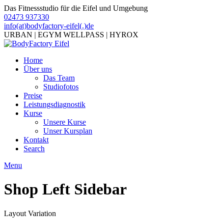
Das Fitnessstudio für die Eifel und Umgebung
02473 937330
info(at)bodyfactory-eifel(.)de
URBAN | EGYM WELLPASS | HYROX
Home
Über uns
Das Team
Studiofotos
Preise
Leistungsdiagnostik
Kurse
Unsere Kurse
Unser Kursplan
Kontakt
Search
Menu
Shop Left Sidebar
Layout Variation