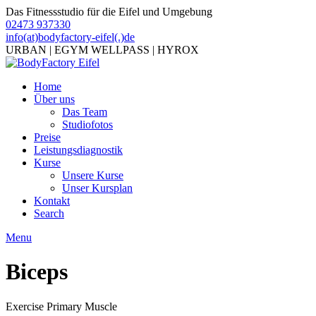
Das Fitnessstudio für die Eifel und Umgebung
02473 937330
info(at)bodyfactory-eifel(.)de
URBAN | EGYM WELLPASS | HYROX
Home
Über uns
Das Team
Studiofotos
Preise
Leistungsdiagnostik
Kurse
Unsere Kurse
Unser Kursplan
Kontakt
Search
Menu
Biceps
Exercise Primary Muscle