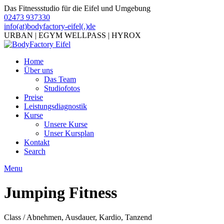
Das Fitnessstudio für die Eifel und Umgebung
02473 937330
info(at)bodyfactory-eifel(.)de
URBAN | EGYM WELLPASS | HYROX
Home
Über uns
Das Team
Studiofotos
Preise
Leistungsdiagnostik
Kurse
Unsere Kurse
Unser Kursplan
Kontakt
Search
Menu
Jumping Fitness
Class / Abnehmen, Ausdauer, Kardio, Tanzend